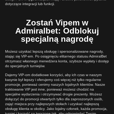
dotyczące integracji lub funkcji.
Zostań Vipem w
Admiralbet: Odblokuj
specjalną nagrodę
Możesz uzyskać lepszą obsługę i spersonalizowane nagrody,
stając się VIP-em. Po osiągnięciu elitarnego statusu AdmiralBet
otrzymasz własnego menedżera konta, szybsze wypłaty i dostęp
do specjalnych turniejów.
Dajemy VIP-om dodatkowe korzyści, aby ich czas w naszym
kasynie był lepszy i oferujemy coś więcej niż tylko regularne
promocje, ponieważ cenimy naszych lojalnych klientów. Nasze
traktowanie VIP jest inne, ponieważ możesz chodzić na
specjalne wydarzenia i otrzymywać drogie prezenty. Możesz
dołączyć do promocji otwartych tylko dla zaproszonych osób,
zająć miejsca przy najlepszych stołach i uzyskać najlepszą
obsługę klienta w okolicy. Jako lojalny członek, każda promocja,
turniej i korzyść są tworzone tak, aby odpowiadać Twoim