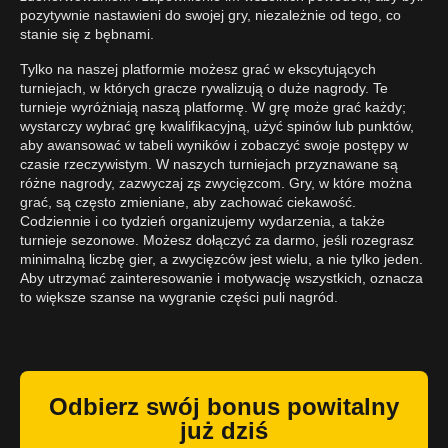
pozytywnie nastawieni do swojej gry, niezależnie od tego, co
stanie się z bębnami.
Tylko na naszej platformie możesz grać w ekscytujących
turniejach, w których gracze rywalizują o duże nagrody. Te
turnieje wyróżniają naszą platformę. W grę może grać każdy;
wystarczy wybrać grę kwalifikacyjną, użyć spinów lub punktów,
aby awansować w tabeli wyników i zobaczyć swoje postępy w
czasie rzeczywistym. W naszych turniejach przyznawane są
różne nagrody, zazwyczaj zʂ zwycięzcom. Gry, w które można
grać, są często zmieniane, aby zachować ciekawość.
Codziennie i co tydzień organizujemy wydarzenia, a także
turnieje sezonowe. Możesz dołączyć za darmo, jeśli rozegrasz
minimalną liczbę gier, a zwycięzców jest wielu, a nie tylko jeden.
Aby utrzymać zainteresowanie i motywację wszystkich, oznacza
to większe szanse na wygranie części puli nagród.
Odbierz swój bonus powitalny
już dziś