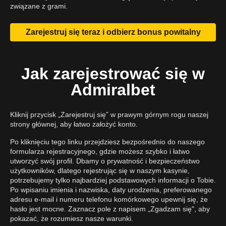
związane z grami.
Zarejestruj się teraz i odbierz bonus powitalny
Jak zarejestrować się w
Admiralbet
Kliknij przycisk „Zarejestruj się” w prawym górnym rogu naszej
strony głównej, aby łatwo założyć konto.
Po kliknięciu tego linku przejdziesz bezpośrednio do naszego
formularza rejestracyjnego, gdzie możesz szybko i łatwo
utworzyć swój profil. Dbamy o prywatność i bezpieczeństwo
użytkowników, dlatego rejestrując się w naszym kasynie,
potrzebujemy tylko najbardziej podstawowych informacji o Tobie.
Po wpisaniu imienia i nazwiska, daty urodzenia, preferowanego
adresu e-mail i numeru telefonu komórkowego upewnij się, że
hasło jest mocne. Zaznacz pole z napisem „Zgadzam się", aby
pokazać, że rozumiesz nasze warunki.