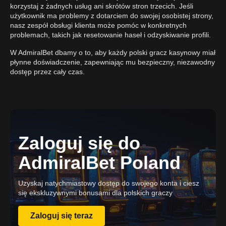
korzystaj z żadnych usług ani skrótów stron trzecich. Jeśli
użytkownik ma problemy z dotarciem do swojej osobistej strony,
nasz zespół obsługi klienta może pomóc w konkretnych
problemach, takich jak resetowanie haseł i odzyskiwanie profili.
W AdmiralBet dbamy o to, aby każdy polski gracz kasynowy miał
płynne doświadczenie, zapewniając mu bezpieczny, niezawodny
dostęp przez cały czas.
Zaloguj się do
AdmiralBet Poland
Uzyskaj natychmiastowy dostęp do swojego konta i ciesz
się ekskluzywnymi bonusami dla polskich graczy
Zaloguj się teraz