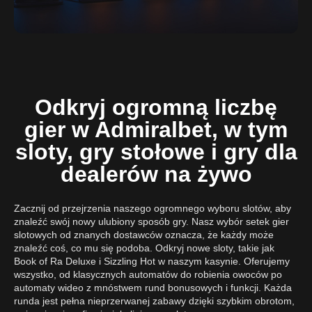
Odkryj ogromną liczbę
gier w Admiralbet, w tym
sloty, gry stołowe i gry dla
dealerów na żywo
Zacznij od przejrzenia naszego ogromnego wyboru slotów, aby
znaleźć swój nowy ulubiony sposób gry. Nasz wybór setek gier
slotowych od znanych dostawców oznacza, że każdy może
znaleźć coś, co mu się podoba. Odkryj nowe sloty, takie jak
Book of Ra Deluxe i Sizzling Hot w naszym kasynie. Oferujemy
wszystko, od klasycznych automatów do robienia owoców po
automaty wideo z mnóstwem rund bonusowych i funkcji. Każda
runda jest pełna nieprzerwanej zabawy dzięki szybkim obrotom,