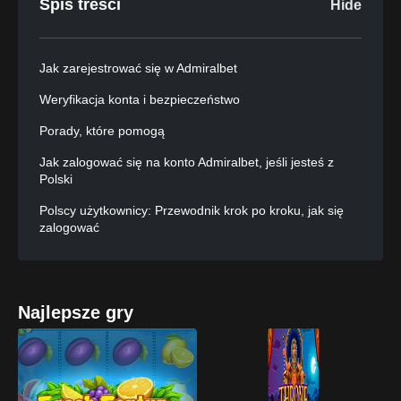
Spis treści
Hide
Jak zarejestrować się w Admiralbet
Weryfikacja konta i bezpieczeństwo
Porady, które pomogą
Jak zalogować się na konto Admiralbet, jeśli jesteś z
Polski
Polscy użytkownicy: Przewodnik krok po kroku, jak się
zalogować
Odkryj ogromną liczbę gier w Admiralbet, w tym sloty,
gry stołowe i gry dla dealerów na żywo
Dołącz do zabawy z żywymi dealerami!
Najlepsze gry
Bonus Admiralbet: darmowe spiny, zwrot gotówki i
turnieje
Darmowe spiny dla nowych i powracających członków