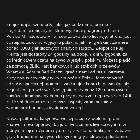
Znajdź najlepsze oferty, takie jak codzienne turnieje z
nagrodami pieniężnymi, które wypłacają nagrody od razu.
Polskie Ministerstwo Finansów zatwierdziło licencję. Strona jest
dostępna zarówno w języku polskim, jak i angielskim. Zawiera
ponad 3000 gier slotowych znanych studiów. Zespół obsługi
klienta jest dostępny 24 godziny na dobę, 7 dni w tygodniu za
pośrednictwem czatu na żywo w języku polskim. Możesz płacić
za pomocą BLIK, kart bankowych lub szybkich przelewów.
Witamy w AdmiralBet! Zacznij grać z nami od razu i otrzymaj
duży bonus powitalny tylko dla osób z Polski. Możesz wziąć
udział w specjalnej promocji, zakładając konto i upewniając się,
że jest ono prawdziwe. Następnie otrzymasz 120 darmowych
spinów i dopasowany bonus przy pierwszym depozycie do 1400
zł. Przed dokonaniem pierwszej wpłaty zapoznaj się z
warunkami bonusu, aby dobrze zacząć.
Nasza platforma kasynowa współpracuje z wieloma grami
znanych deweloperów, dając Ci tysiące możliwości wyboru w
jednym miejscu. Automaty do gry z wieloma funkcjami, zabawne
gry z krupierem na żywo i klasyczne gry stołowe są dostępne