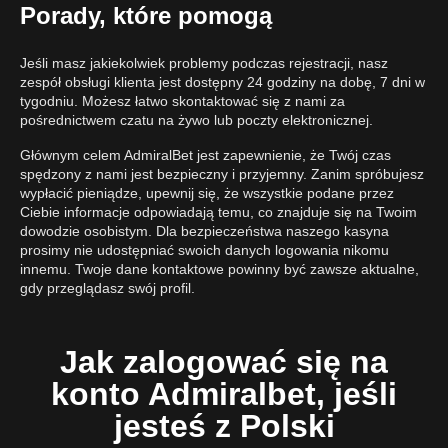
Porady, które pomogą
Jeśli masz jakiekolwiek problemy podczas rejestracji, nasz
zespół obsługi klienta jest dostępny 24 godziny na dobę, 7 dni w
tygodniu. Możesz łatwo skontaktować się z nami za
pośrednictwem czatu na żywo lub poczty elektronicznej.
Głównym celem AdmiralBet jest zapewnienie, że Twój czas
spędzony z nami jest bezpieczny i przyjemny. Zanim spróbujesz
wypłacić pieniądze, upewnij się, że wszystkie podane przez
Ciebie informacje odpowiadają temu, co znajduje się na Twoim
dowodzie osobistym. Dla bezpieczeństwa naszego kasyna
prosimy nie udostępniać swoich danych logowania nikomu
innemu. Twoje dane kontaktowe powinny być zawsze aktualne,
gdy przeglądasz swój profil.
Jak zalogować się na
konto Admiralbet, jeśli
jesteś z Polski